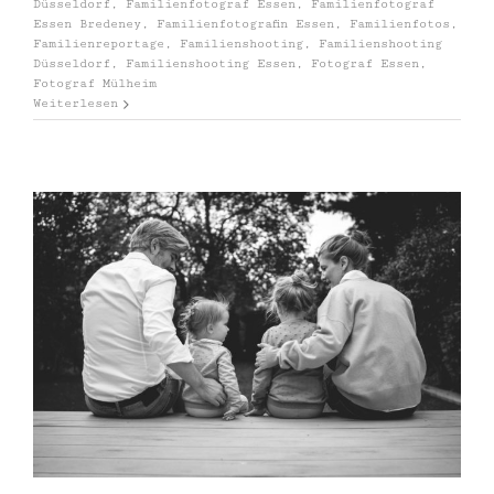
Düsseldorf
,
Familienfotograf Essen
,
Familienfotograf
Essen Bredeney
,
Familienfotografin Essen
,
Familienfotos
,
Familienreportage
,
Familienshooting
,
Familienshooting
Düsseldorf
,
Familienshooting Essen
,
Fotograf Essen
,
Fotograf Mülheim
Weiterlesen