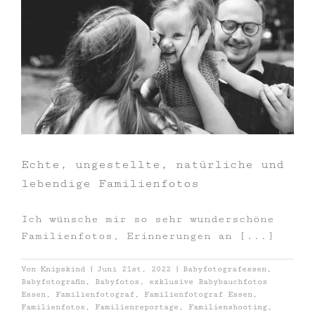
Echte, ungestellte, natürliche und
lebendige Familienfotos
Ich wünsche mir so sehr wunderschöne
Familienfotos, Erinnerungen an [...]
Von
Knipskind
|
Juni 21st, 2022
|
Babyfotografessen
,
Babyfotografin
,
Babyfotos
,
exklusive Babybauchfotos
Essen
,
Familienfotograf
,
Familienfotograf Essen
,
Familienfotos
,
Familienreportage
,
Familienshooting
,