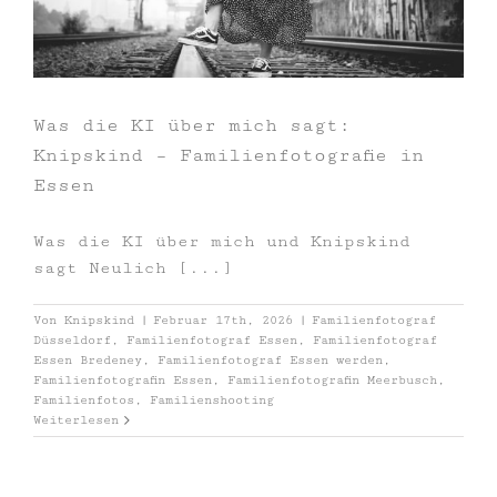
Was die KI über mich sagt:
Knipskind – Familienfotografie in
Essen
Was die KI über mich und Knipskind
sagt Neulich [...]
Von
Knipskind
|
Februar 17th, 2026
|
Familienfotograf
Düsseldorf
,
Familienfotograf Essen
,
Familienfotograf
Essen Bredeney
,
Familienfotograf Essen werden
,
Familienfotografin Essen
,
Familienfotografin Meerbusch
,
Familienfotos
,
Familienshooting
Weiterlesen