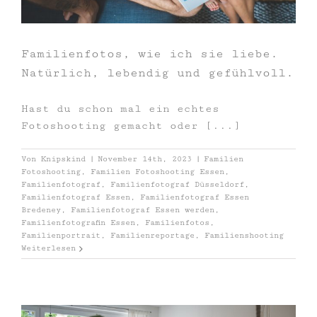
Familienfotos, wie ich sie liebe.
Natürlich, lebendig und gefühlvoll.
Hast du schon mal ein echtes
Fotoshooting gemacht oder [...]
Von
Knipskind
|
November 14th, 2023
|
Familien
Fotoshooting
,
Familien Fotoshooting Essen
,
Familienfotograf
,
Familienfotograf Düsseldorf
,
Familienfotograf Essen
,
Familienfotograf Essen
Bredeney
,
Familienfotograf Essen werden
,
Familienfotografin Essen
,
Familienfotos
,
Familienportrait
,
Familienreportage
,
Familienshooting
Weiterlesen