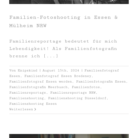
Familien-Fotoshooting in Essen &
Mülheim NRW
Familienreportage bedeutet für mich
Lebendigkeit! Als Familienfotografin
brenne ich [...]
Von
Knipskind
|
August 15th, 2024
|
Familienfotograf
Essen
,
Familienfotograf Essen Bredeney
,
Familienfotograf Essen werden
,
Familienfotografin Essen
,
Familienfotografin Meerbusch
,
Familienfotos
,
Familienreportage
,
Familienreportage NRW
,
Familienshooting
,
Familienshooting Düsseldorf
,
Familienshooting Essen
Weiterlesen