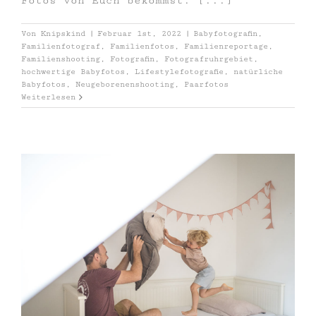
Fotos von Euch bekommst. [...]
Von
Knipskind
|
Februar 1st, 2022
|
Babyfotografin
,
Familienfotograf
,
Familienfotos
,
Familienreportage
,
Familienshooting
,
Fotografin
,
Fotografruhrgebiet
,
hochwertige Babyfotos
,
Lifestylefotografie
,
natürliche
Babyfotos
,
Neugeborenenshooting
,
Paarfotos
Weiterlesen