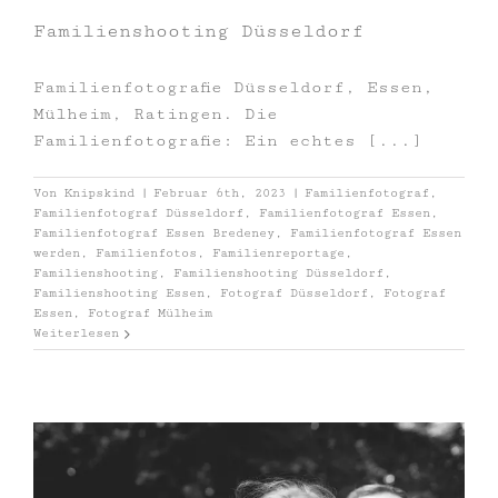
Familienshooting Düsseldorf
Familienfotografie Düsseldorf, Essen,
Mülheim, Ratingen. Die
Familienfotografie: Ein echtes [...]
Von
Knipskind
|
Februar 6th, 2023
|
Familienfotograf
,
Familienfotograf Düsseldorf
,
Familienfotograf Essen
,
Familienfotograf Essen Bredeney
,
Familienfotograf Essen
werden
,
Familienfotos
,
Familienreportage
,
Familienshooting
,
Familienshooting Düsseldorf
,
Familienshooting Essen
,
Fotograf Düsseldorf
,
Fotograf
Essen
,
Fotograf Mülheim
Weiterlesen