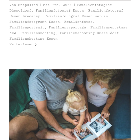
Von
Knipskind
|
Mai 7th, 2024
|
Familienfotograf
Düsseldorf
,
Familienfotograf Essen
,
Familienfotograf
Essen Bredeney
,
Familienfotograf Essen werden
,
Familienfotografin Essen
,
Familienfotos
,
Familienportrait
,
Familienreportage
,
Familienreportage
NRW
,
Familienshooting
,
Familienshooting Düsseldorf
,
Familienshooting Essen
Weiterlesen