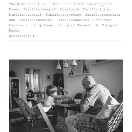
Von
Knipskind
|
Juli 10th, 2025
|
Familienfotografin
Essen
,
Familienfotografin Meerbusch
,
Familienfotos
,
Familienportrait
,
Familienreportage
,
Familienreportage
NRW
,
Familienshooting
,
Familienshooting Düsseldorf
,
Familienshooting Essen
,
Fotograf Düsseldorf
,
Fotograf
Essen
Weiterlesen