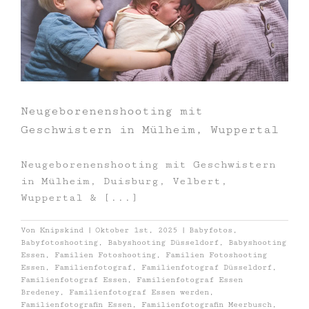
Neugeborenenshooting mit
Geschwistern in Mülheim, Wuppertal
Neugeborenenshooting mit Geschwistern
in Mülheim, Duisburg, Velbert,
Wuppertal & [...]
Von
Knipskind
|
Oktober 1st, 2025
|
Babyfotos
,
Babyfotoshooting
,
Babyshooting Düsseldorf
,
Babyshooting
Essen
,
Familien Fotoshooting
,
Familien Fotoshooting
Essen
,
Familienfotograf
,
Familienfotograf Düsseldorf
,
Familienfotograf Essen
,
Familienfotograf Essen
Bredeney
,
Familienfotograf Essen werden
,
Familienfotografin Essen
,
Familienfotografin Meerbusch
,