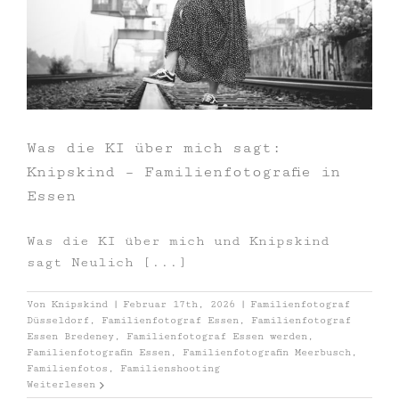
Was die KI über mich sagt:
Knipskind – Familienfotografie in
Essen
Was die KI über mich und Knipskind
sagt Neulich [...]
Von
Knipskind
|
Februar 17th, 2026
|
Familienfotograf
Düsseldorf
,
Familienfotograf Essen
,
Familienfotograf
Essen Bredeney
,
Familienfotograf Essen werden
,
Familienfotografin Essen
,
Familienfotografin Meerbusch
,
Familienfotos
,
Familienshooting
Weiterlesen