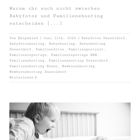
Warum ihr euch nicht zwischen
Babyfotos und Familienshooting
entscheiden [...]
Von
Knipskind
|
Juni 11th, 2026
|
Babyfotos Düsseldorf
,
Babyfotoshooting
,
Babyshooting
,
Babyshooting
Düsseldorf
,
Familienfotos
,
Familienportrait
,
Familienreportage
,
Familienreportage NRW
,
Familienshooting
,
Familienshooting Düsseldorf
,
Familienshooting Essen
,
Newbornshooting
,
Newbornshooting Düsseldorf
Weiterlesen