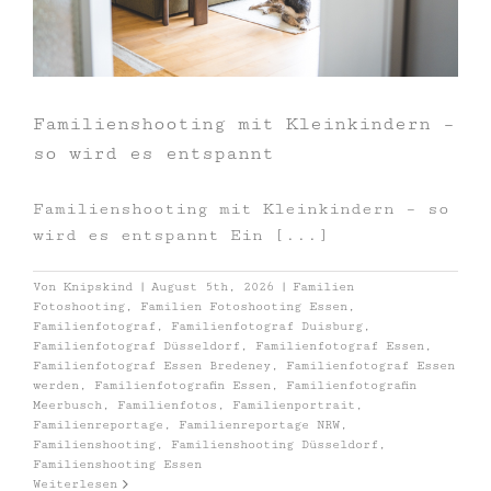
Familienshooting mit Kleinkindern –
so wird es entspannt
Familienshooting mit Kleinkindern – so
wird es entspannt Ein [...]
Von
Knipskind
|
August 5th, 2026
|
Familien
Fotoshooting
,
Familien Fotoshooting Essen
,
Familienfotograf
,
Familienfotograf Duisburg
,
Familienfotograf Düsseldorf
,
Familienfotograf Essen
,
Familienfotograf Essen Bredeney
,
Familienfotograf Essen
werden
,
Familienfotografin Essen
,
Familienfotografin
Meerbusch
,
Familienfotos
,
Familienportrait
,
Familienreportage
,
Familienreportage NRW
,
Familienshooting
,
Familienshooting Düsseldorf
,
Familienshooting Essen
Weiterlesen