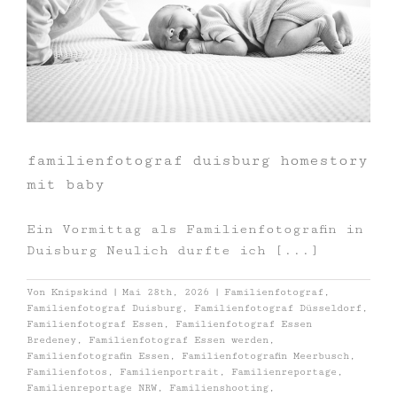
familienfotograf duisburg homestory
mit baby
Ein Vormittag als Familienfotografin in
Duisburg Neulich durfte ich [...]
Von
Knipskind
|
Mai 28th, 2026
|
Familienfotograf
,
Familienfotograf Duisburg
,
Familienfotograf Düsseldorf
,
Familienfotograf Essen
,
Familienfotograf Essen
Bredeney
,
Familienfotograf Essen werden
,
Familienfotografin Essen
,
Familienfotografin Meerbusch
,
Familienfotos
,
Familienportrait
,
Familienreportage
,
Familienreportage NRW
,
Familienshooting
,