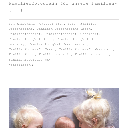
Familienfotografin für unsere Familien-
[...]
Von
Knipskind
|
Oktober 29th, 2025
|
Familien
Fotoshooting
,
Familien Fotoshooting Essen
,
Familienfotograf
,
Familienfotograf Düsseldorf
,
Familienfotograf Essen
,
Familienfotograf Essen
Bredeney
,
Familienfotograf Essen werden
,
Familienfotografin Essen
,
Familienfotografin Meerbusch
,
Familienfotos
,
Familienportrait
,
Familienreportage
,
Familienreportage NRW
Weiterlesen