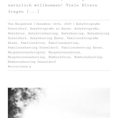
natürlich willkommen! Viele Eltern
fragen [...]
Von
Knipskind
|
Dezember 16th, 2025
|
Babyfotografie
Düsseldorf
,
Babyfotografie zu Hause
,
Babyfotografin
,
Babyfotos
,
Babyfotoshooting
,
Babyshooting
,
Babyshooting
Düsseldorf
,
Babyshooting Essen
,
Familienfotografin
Essen
,
Familienfotos
,
Familienshooting
,
Familienshooting Düsseldorf
,
Familienshooting Essen
,
Neugeborenenfotograf
,
Neugeborenenfotos
,
Neugeborenenshooting
,
Newbornfotos
,
Newbornshooting
,
Newbornshooting Düsseldorf
Weiterlesen