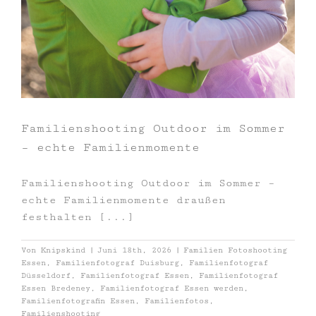
Familienshooting Outdoor im Sommer
– echte Familienmomente
Familienshooting Outdoor im Sommer –
echte Familienmomente draußen
festhalten [...]
Von
Knipskind
|
Juni 18th, 2026
|
Familien Fotoshooting
Essen
,
Familienfotograf Duisburg
,
Familienfotograf
Düsseldorf
,
Familienfotograf Essen
,
Familienfotograf
Essen Bredeney
,
Familienfotograf Essen werden
,
Familienfotografin Essen
,
Familienfotos
,
Familienshooting