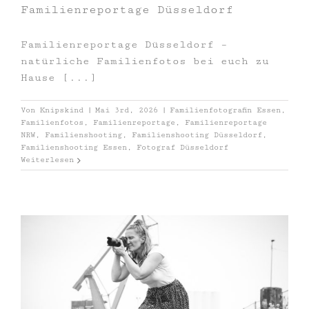
Familienreportage Düsseldorf
Familienreportage Düsseldorf –
natürliche Familienfotos bei euch zu
Hause [...]
Von
Knipskind
|
Mai 3rd, 2026
|
Familienfotografin Essen
,
Familienfotos
,
Familienreportage
,
Familienreportage
NRW
,
Familienshooting
,
Familienshooting Düsseldorf
,
Familienshooting Essen
,
Fotograf Düsseldorf
Weiterlesen