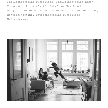
Familienshooting Düsseldorf
,
Familienshooting Essen
,
Fotografin
,
Fotografin für Babyfotos Meerbusch
,
Neugeborenenfotos
,
Neugeborenenshooting
,
Newbornfotos
,
Newbornshooting
,
Newbornshooting Düsseldorf
Weiterlesen