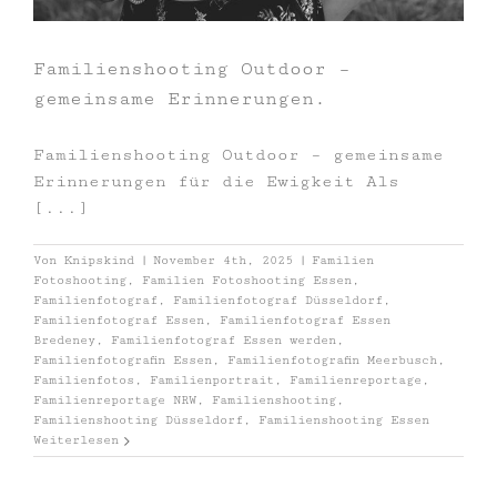
Familienshooting Outdoor –
gemeinsame Erinnerungen.
Familienshooting Outdoor – gemeinsame
Erinnerungen für die Ewigkeit Als
[...]
Von
Knipskind
|
November 4th, 2025
|
Familien
Fotoshooting
,
Familien Fotoshooting Essen
,
Familienfotograf
,
Familienfotograf Düsseldorf
,
Familienfotograf Essen
,
Familienfotograf Essen
Bredeney
,
Familienfotograf Essen werden
,
Familienfotografin Essen
,
Familienfotografin Meerbusch
,
Familienfotos
,
Familienportrait
,
Familienreportage
,
Familienreportage NRW
,
Familienshooting
,
Familienshooting Düsseldorf
,
Familienshooting Essen
Weiterlesen