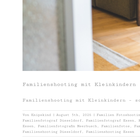
Familienshooting mit Kleinkindern 
Familienshooting mit Kleinkindern – s
Von
Knipskind
|
August 5th, 2026
|
Familien Fotoshooti
Familienfotograf Düsseldorf
,
Familienfotograf Essen
,
Essen
,
Familienfotografin Meerbusch
,
Familienfotos
,
Fa
Familienshooting Düsseldorf
,
Familienshooting Essen