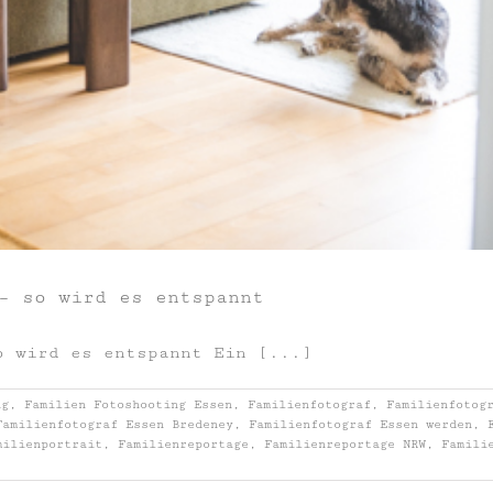
– so wird es entspannt
o wird es entspannt Ein [...]
ng
,
Familien Fotoshooting Essen
,
Familienfotograf
,
Familienfotog
Familienfotograf Essen Bredeney
,
Familienfotograf Essen werden
,
milienportrait
,
Familienreportage
,
Familienreportage NRW
,
Famili