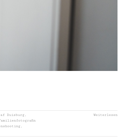
raf Duisburg
,
Weiterlesen
Familienfotografin
enshooting
,