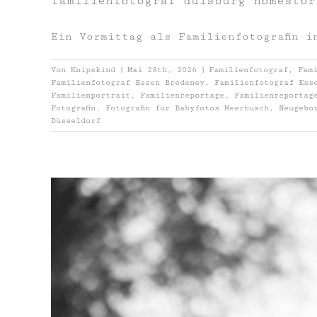
familienfotograf duisburg homestor
Ein Vormittag als Familienfotografin i
Von
Knipskind
|
Mai 28th, 2026
|
Familienfotograf
,
Fam
Familienfotograf Essen Bredeney
,
Familienfotograf Ess
Familienportrait
,
Familienreportage
,
Familienreportag
Fotografin
,
Fotografin für Babyfotos Meerbusch
,
Neugebo
Düsseldorf