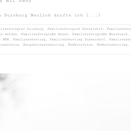
y mit baby
n Duisburg Neulich durfte ich [...]
ilienfotograf Duisburg
,
Familienfotograf Düsseldorf
,
Familienfot
en werden
,
Familienfotografin Essen
,
Familienfotografin Meerbusch
e NRW
,
Familienshooting
,
Familienshooting Düsseldorf
,
Familiensh
renenfotos
,
Neugeborenenshooting
,
Newbornfotos
,
Newbornshooting