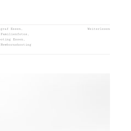
ograf Essen
,
Weiterlesen
,
Familienfotos
,
ooting Essen
,
,
Newbornshooting