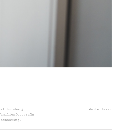
raf Duisburg
,
Weiterlesen
Familienfotografin
enshooting
,