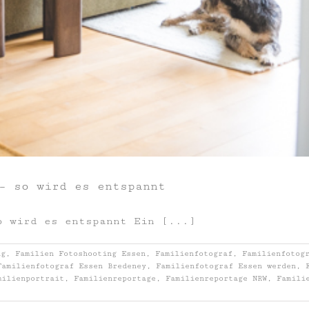
– so wird es entspannt
o wird es entspannt Ein [...]
ng
,
Familien Fotoshooting Essen
,
Familienfotograf
,
Familienfotog
Familienfotograf Essen Bredeney
,
Familienfotograf Essen werden
,
milienportrait
,
Familienreportage
,
Familienreportage NRW
,
Famili