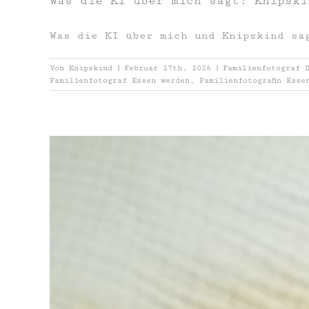
Was die KI über mich sagt: Knipski
Was die KI über mich und Knipskind sa
Von
Knipskind
|
Februar 17th, 2026
|
Familienfotograf 
Familienfotograf Essen werden
,
Familienfotografin Esse