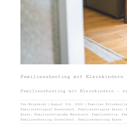
Familienshooting mit Kleinkindern 
Familienshooting mit Kleinkindern – s
Von
Knipskind
|
August 5th, 2026
|
Familien Fotoshooti
Familienfotograf Düsseldorf
,
Familienfotograf Essen
,
Essen
,
Familienfotografin Meerbusch
,
Familienfotos
,
Fa
Familienshooting Düsseldorf
,
Familienshooting Essen