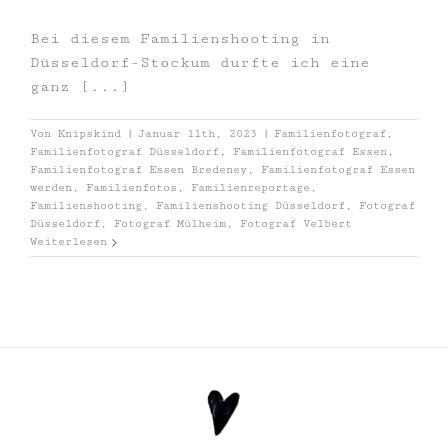
Bei diesem Familienshooting in
Düsseldorf-Stockum durfte ich eine
ganz [...]
Von
Knipskind
|
Januar 11th, 2023
|
Familienfotograf
,
Familienfotograf Düsseldorf
,
Familienfotograf Essen
,
Familienfotograf Essen Bredeney
,
Familienfotograf Essen
werden
,
Familienfotos
,
Familienreportage
,
Familienshooting
,
Familienshooting Düsseldorf
,
Fotograf
Düsseldorf
,
Fotograf Mülheim
,
Fotograf Velbert
Weiterlesen