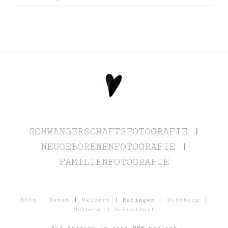
SCHWANGERSCHAFTSFOTOGRAFIE
|
NEUGEBORENENFOTOGRAFIE
|
FAMILIENFOTOGRAFIE
Köln
|
Essen
|
Velbert
| Ratingen |
Duisburg
|
Mülheim
|
Düsseldorf
Auf Anfrage in ganz NRW möglich