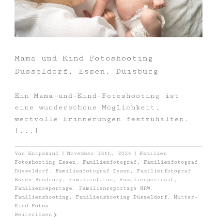
Mama und Kind Fotoshooting
Düsseldorf, Essen, Duisburg
Ein Mama-und-Kind-Fotoshooting ist
eine wunderschöne Möglichkeit,
wertvolle Erinnerungen festzuhalten.
[...]
Von
Knipskind
|
November 12th, 2024
|
Familien
Fotoshooting Essen
,
Familienfotograf
,
Familienfotograf
Düsseldorf
,
Familienfotograf Essen
,
Familienfotograf
Essen Bredeney
,
Familienfotos
,
Familienportrait
,
Familienreportage
,
Familienreportage NRW
,
Familienshooting
,
Familienshooting Düsseldorf
,
Mutter-
Kind-Fotos
Weiterlesen