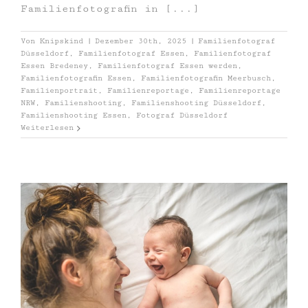
Familienfotografin in [...]
Von
Knipskind
|
Dezember 30th, 2025
|
Familienfotograf
Düsseldorf
,
Familienfotograf Essen
,
Familienfotograf
Essen Bredeney
,
Familienfotograf Essen werden
,
Familienfotografin Essen
,
Familienfotografin Meerbusch
,
Familienportrait
,
Familienreportage
,
Familienreportage
NRW
,
Familienshooting
,
Familienshooting Düsseldorf
,
Familienshooting Essen
,
Fotograf Düsseldorf
Weiterlesen