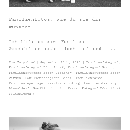
Familienfotos, wie du sie dir
wünscht
Ich liebe es eure Familien-
Geschichten authentisch, nah und [...]
Von
Knipskind
|
September 19th, 2023
|
Familienfotograf
,
Familienfotograf Düsseldorf
,
Familienfotograf Essen
,
Familienfotograf Essen Bredeney
,
Familienfotograf Essen
werden
,
Familienfotografin Essen
,
Familienfotos
,
Familienreportage
,
Familienshooting
,
Familienshooting
Düsseldorf
,
Familienshooting Essen
,
Fotograf Düsseldorf
Weiterlesen