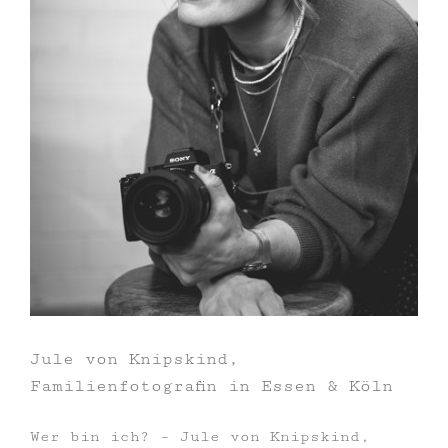
Jule von Knipskind,
Familienfotografin in Essen & Köln
Wer bin ich? – Jule von Knipskind,