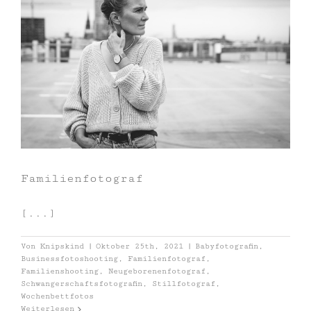
Familienfotograf
[...]
Von
Knipskind
|
Oktober 25th, 2021
|
Babyfotografin
,
Businessfotoshooting
,
Familienfotograf
,
Familienshooting
,
Neugeborenenfotograf
,
Schwangerschaftsfotografin
,
Stillfotograf
,
Wochenbettfotos
Weiterlesen