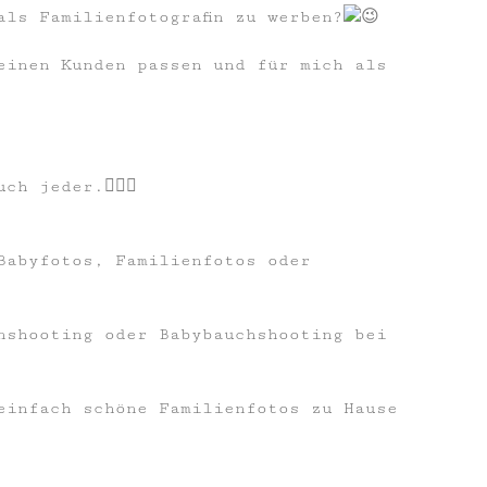
ls Familienfotografin zu werben?
einen Kunden passen und für mich als
 jeder.🤷🏼‍♀️
 Babyfotos, Familienfotos oder
nshooting oder Babybauchshooting bei
einfach schöne Familienfotos zu Hause