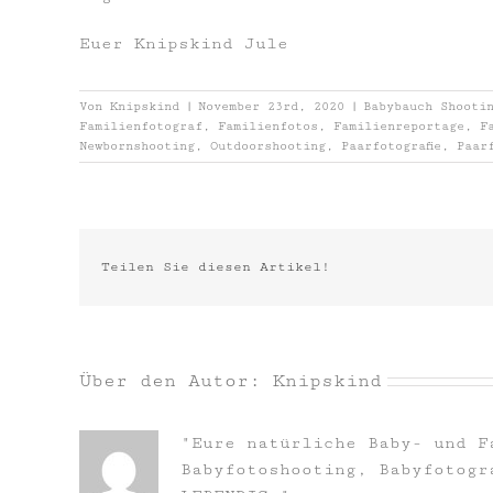
Euer Knipskind Jule
Von
Knipskind
|
November 23rd, 2020
|
Babybauch Shooti
Familienfotograf
,
Familienfotos
,
Familienreportage
,
F
Newbornshooting
,
Outdoorshooting
,
Paarfotografie
,
Paar
Teilen Sie diesen Artikel!
Über den Autor:
Knipskind
"Eure natürliche Baby- und F
Babyfotoshooting, Babyfotogr