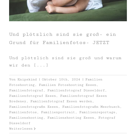
Und plötzlich sind sie groß- ein
Grund für Familienfotos- JETZT
Und plötzlich sind sie groß und warum
wir den [...]
Von
Knipskind
|
Oktober 10th, 2024
|
Familien
Fotoshooting
,
Familien Fotoshooting Essen
,
Familienfotograf
,
Familienfotograf Düsseldorf
,
Familienfotograf Essen
,
Familienfotograf Essen
Bredeney
,
Familienfotograf Essen werden
,
Familienfotografin Essen
,
Familienfotografin Meerbusch
,
Familienfotos
,
Familienportrait
,
Familienreportage
,
Familienshooting
,
Familienshooting Essen
,
Fotograf
Düsseldorf
Weiterlesen