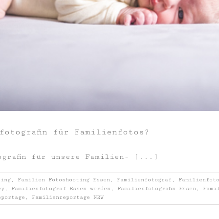
fotografin für Familienfotos?
ografin für unsere Familien- [...]
ting
,
Familien Fotoshooting Essen
,
Familienfotograf
,
Familienfot
ey
,
Familienfotograf Essen werden
,
Familienfotografin Essen
,
Fami
eportage
,
Familienreportage NRW