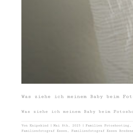
Was ziehe ich meinem Baby beim Fot
Was ziehe ich meinem Baby beim Fotosh
Von
Knipskind
|
Mai 8th, 2025
|
Familien Fotoshooting
Familienfotograf Essen
,
Familienfotograf Essen Breden