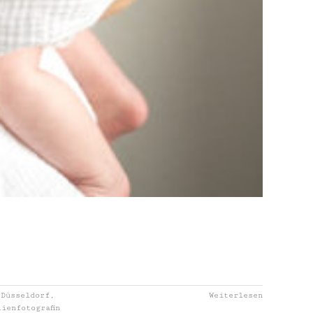
 Düsseldorf
,
Weiterlesen
lienfotografin