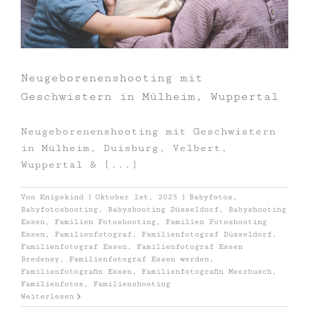
Neugeborenenshooting mit
Geschwistern in Mülheim, Wuppertal
Neugeborenenshooting mit Geschwistern
in Mülheim, Duisburg, Velbert,
Wuppertal & [...]
Von
Knipskind
|
Oktober 1st, 2025
|
Babyfotos
,
Babyfotoshooting
,
Babyshooting Düsseldorf
,
Babyshooting
Essen
,
Familien Fotoshooting
,
Familien Fotoshooting
Essen
,
Familienfotograf
,
Familienfotograf Düsseldorf
,
Familienfotograf Essen
,
Familienfotograf Essen
Bredeney
,
Familienfotograf Essen werden
,
Familienfotografin Essen
,
Familienfotografin Meerbusch
,
Familienfotos
,
Familienshooting
Weiterlesen