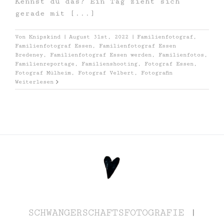
Kennst du das? Ein Tag zieht sich
gerade mit [...]
Von
Knipskind
|
August 31st, 2022
|
Familienfotograf
,
Familienfotograf Essen
,
Familienfotograf Essen
Bredeney
,
Familienfotograf Essen werden
,
Familienfotos
,
Familienreportage
,
Familienshooting
,
Fotograf Essen
,
Fotograf Mülheim
,
Fotograf Velbert
,
Fotografin
Weiterlesen
SCHWANGERSCHAFTSFOTOGRAFIE
|