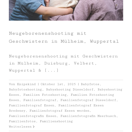
Neugeborenenshooting mit
Geschwistern in Mülheim, Wuppertal
Neugeborenenshooting mit Geschwistern
in Mülheim, Duisburg, Velbert,
Wuppertal & [...]
Von
Knipskind
|
Oktober 1st, 2025
|
Babyfotos
,
Babyfotoshooting
,
Babyshooting Düsseldorf
,
Babyshooting
Essen
,
Familien Fotoshooting
,
Familien Fotoshooting
Essen
,
Familienfotograf
,
Familienfotograf Düsseldorf
,
Familienfotograf Essen
,
Familienfotograf Essen
Bredeney
,
Familienfotograf Essen werden
,
Familienfotografin Essen
,
Familienfotografin Meerbusch
,
Familienfotos
,
Familienshooting
Weiterlesen