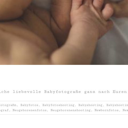
iche liebevolle Babyfotografie ganz nach Euren
otografin
,
Babyfotos
,
Babyfotoshooting
,
Babyshooting
,
Babyshooti
ograf
,
Neugeborenenfotos
,
Neugeborenenshooting
,
Newbornfotos
,
Ne