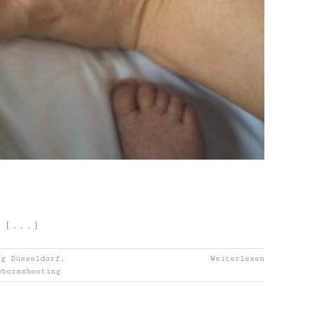
 [...]
ng Düsseldorf
,
Weiterlesen
wbornshooting