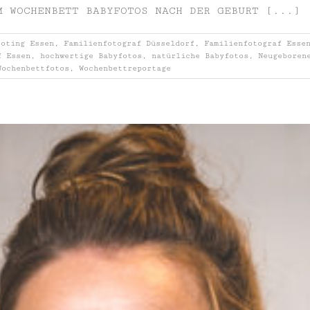
M WOCHENBETT BABYFOTOS NACH DER GEBURT [...]
ooting Essen
,
Familienfotograf Düsseldorf
,
Familienfotograf Esse
f Essen
,
hochwertige Babyfotos
,
natürliche Babyfotos
,
Neugeboren
Wochenbettfotos
,
Wochenbettreportage