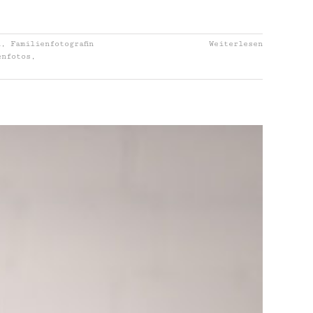
n
,
Familienfotografin
Weiterlesen
enfotos
,