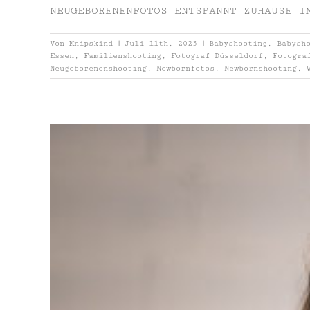
NEUGEBORENENFOTOS ENTSPANNT ZUHAUSE I
Von
Knipskind
|
Juli 11th, 2023
|
Babyshooting
,
Babysh
Essen
,
Familienshooting
,
Fotograf Düsseldorf
,
Fotogra
Neugeborenenshooting
,
Newbornfotos
,
Newbornshooting
,