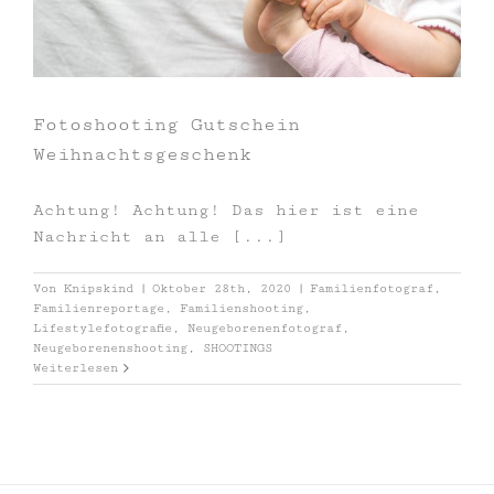
Fotoshooting Gutschein
Weihnachtsgeschenk
Achtung! Achtung! Das hier ist eine
Nachricht an alle [...]
Von
Knipskind
|
Oktober 28th, 2020
|
Familienfotograf
,
Familienreportage
,
Familienshooting
,
Lifestylefotografie
,
Neugeborenenfotograf
,
Neugeborenenshooting
,
SHOOTINGS
Weiterlesen