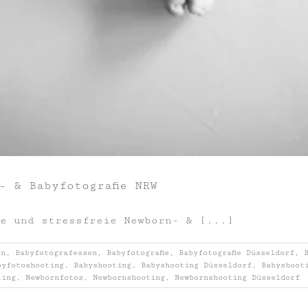
- & Babyfotografie NRW
he und stressfreie Newborn- & [...]
en
,
Babyfotografessen
,
Babyfotografie
,
Babyfotografie Düsseldorf
,
byfotoshooting
,
Babyshooting
,
Babyshooting Düsseldorf
,
Babyshoot
ting
,
Newbornfotos
,
Newbornshooting
,
Newbornshooting Düsseldorf