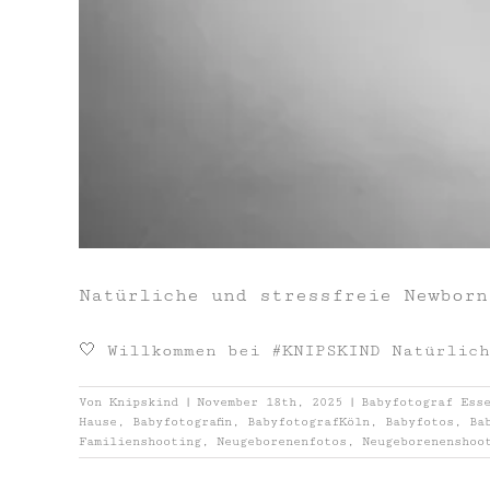
Natürliche und stressfreie Newborn
🤍 Willkommen bei #KNIPSKIND Natürlic
Von
Knipskind
|
November 18th, 2025
|
Babyfotograf Ess
Hause
,
Babyfotografin
,
BabyfotografKöln
,
Babyfotos
,
Ba
Familienshooting
,
Neugeborenenfotos
,
Neugeborenenshoo