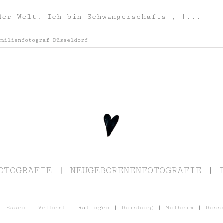
der Welt. Ich bin Schwangerschafts-, [...]
amilienfotograf Düsseldorf
OTOGRAFIE
|
NEUGEBORENENFOTOGRAFIE
|
|
Essen
|
Velbert
| Ratingen |
Duisburg
|
Mülheim
|
Düss