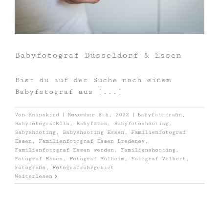
Babyfotograf Düsseldorf & Essen
Bist du auf der Suche nach einem
Babyfotograf aus [...]
Von
Knipskind
|
November 8th, 2022
|
Babyfotografin
,
BabyfotografKöln
,
Babyfotos
,
Babyfotoshooting
,
Babyshooting
,
Babyshooting Essen
,
Familienfotograf
Essen
,
Familienfotograf Essen Bredeney
,
Familienfotograf Essen werden
,
Familienshooting
,
Fotograf Essen
,
Fotograf Mülheim
,
Fotograf Velbert
,
Fotografin
,
Fotografruhrgebiet
Weiterlesen