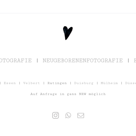
OTOGRAFIE
|
NEUGEBORENENFOTOGRAFIE
|
|
Essen
|
Velbert
| Ratingen |
Duisburg
|
Mülheim
|
Düss
Auf Anfrage in ganz NRW möglich