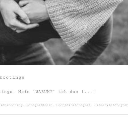
hootings
tings. Mein "WARUM?" ich das [...]
lienshooting
,
FotografKoeln
,
Hochzeitsfotograf
,
Lifestylefotograf