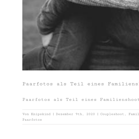
Paarfotos als Teil eines Familiens
Paarfotos als Teil eines Familienshoo
Von
Knipskind
|
Dezember 9th, 2020
|
Coupleshoot
,
Fami
Paarfotos