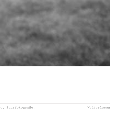
ie
,
Paarfotografie
,
Weiterlesen