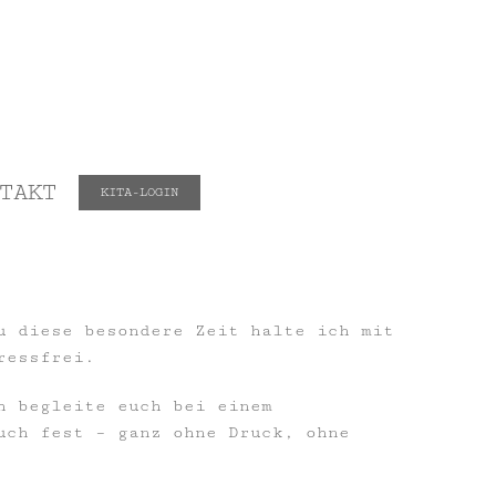
TAKT
KITA-LOGIN
u diese besondere Zeit halte ich mit
ressfrei.
h begleite euch bei einem
uch fest – ganz ohne Druck, ohne