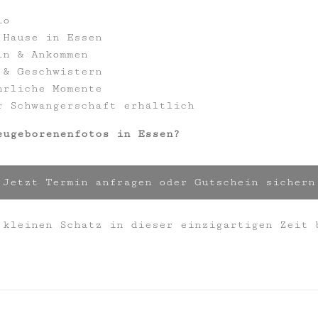
io
 Hause in Essen
ln & Ankommen
 & Geschwistern
hrliche Momente
r Schwangerschaft erhältlich
eugeborenenfotos in Essen?
Jetzt Termin anfragen oder Gutschein sichern
 kleinen Schatz in dieser einzigartigen Zeit 