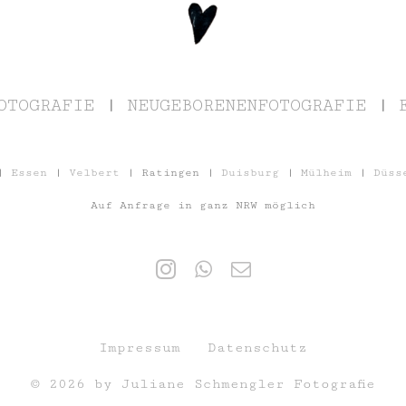
OTOGRAFIE
|
NEUGEBORENENFOTOGRAFIE
|
|
Essen
|
Velbert
| Ratingen |
Duisburg
|
Mülheim
|
Düss
Auf Anfrage in ganz NRW möglich
Impressum
Datenschutz
© 2026 by Juliane Schmengler Fotografie