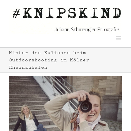
Zum
Inhalt
springen
Hinter den Kulissen beim
Outdoorshooting im Kölner
Rheinauhafen
Zeige
grösseres
Bild