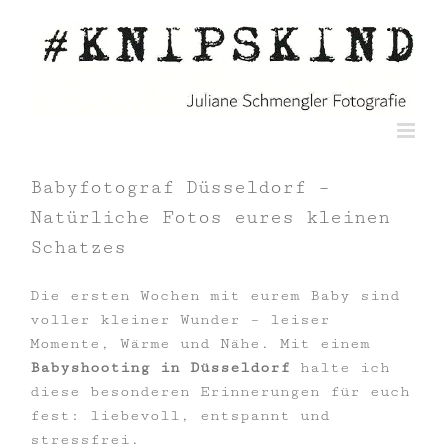
Zum
Inhalt
springen
Babyfotograf Düsseldorf –
Natürliche Fotos eures kleinen
Schatzes
Die ersten Wochen mit eurem Baby sind
voller kleiner Wunder – leiser
Momente, Wärme und Nähe. Mit einem
Babyshooting in Düsseldorf
halte ich
diese besonderen Erinnerungen für euch
fest: liebevoll, entspannt und
stressfrei.