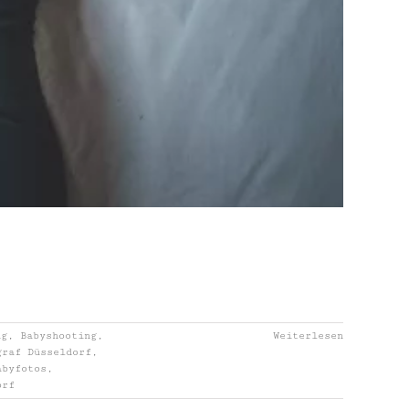
ng
,
Babyshooting
,
Weiterlesen
graf Düsseldorf
,
abyfotos
,
orf