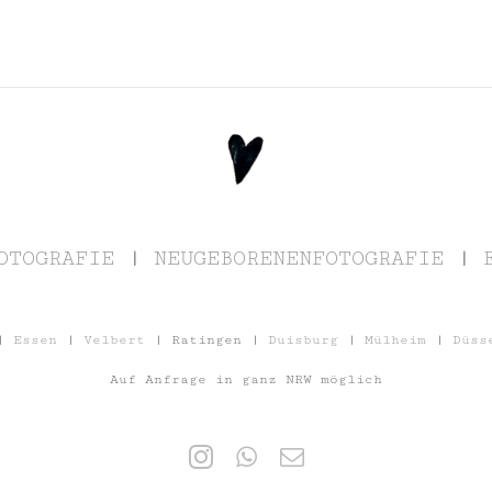
OTOGRAFIE
|
NEUGEBORENENFOTOGRAFIE
|
|
Essen
|
Velbert
| Ratingen |
Duisburg
|
Mülheim
|
Düss
Auf Anfrage in ganz NRW möglich