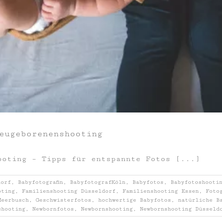
eugeborenenshooting
ooting – Tipps für entspannte Fotos [...]
dorf
,
Babyfotografin
,
BabyfotografKöln
,
Babyfotos
,
Babyfotoshooti
oting
,
Familienshooting Düsseldorf
,
Familienshooting Essen
,
Foto
Meerbusch
,
Geschwisterfotos
,
hochwertige Babyfotos
,
natürliche B
shooting
,
Newbornfotos
,
Newbornshooting
,
Newbornshooting Düsseld