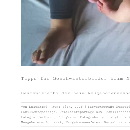
Tipps für Geschwisterbilder beim N
Geschwisterbilder beim Neugeborenensh
Von
Knipskind
|
Juni 26th, 2025
|
Babyfotografie Düssel
Familienreportage
,
Familienreportage NRW
,
Familiensho
Fotograf Velbert
,
Fotografin
,
Fotografin für Babyfotos 
Neugeborenenfotograf
,
Neugeborenenfotos
,
Neugeborenen