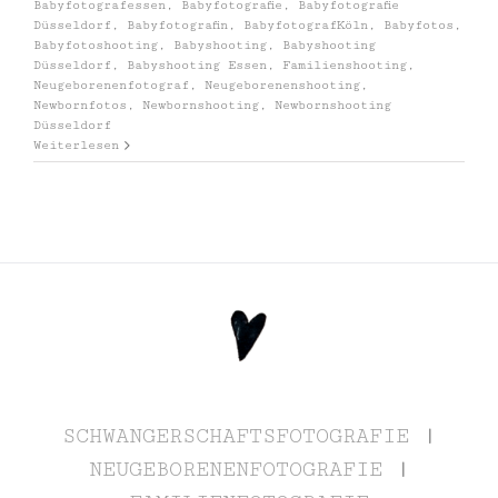
Babyfotografessen
,
Babyfotografie
,
Babyfotografie
Düsseldorf
,
Babyfotografin
,
BabyfotografKöln
,
Babyfotos
,
Babyfotoshooting
,
Babyshooting
,
Babyshooting
Düsseldorf
,
Babyshooting Essen
,
Familienshooting
,
Neugeborenenfotograf
,
Neugeborenenshooting
,
Newbornfotos
,
Newbornshooting
,
Newbornshooting
Düsseldorf
Weiterlesen
SCHWANGERSCHAFTSFOTOGRAFIE
|
NEUGEBORENENFOTOGRAFIE
|