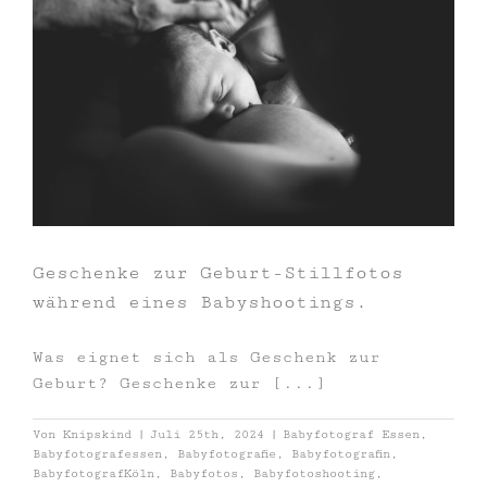
Geschenke zur Geburt-Stillfotos
während eines Babyshootings.
Was eignet sich als Geschenk zur
Geburt? Geschenke zur [...]
Von
Knipskind
|
Juli 25th, 2024
|
Babyfotograf Essen
,
Babyfotografessen
,
Babyfotografie
,
Babyfotografin
,
BabyfotografKöln
,
Babyfotos
,
Babyfotoshooting
,