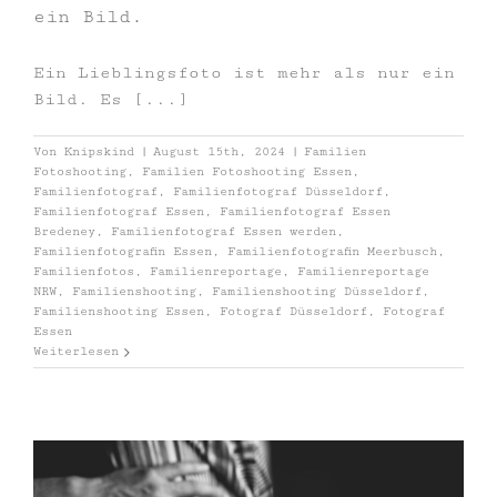
ein Bild.
Ein Lieblingsfoto ist mehr als nur ein
Bild. Es [...]
Von
Knipskind
|
August 15th, 2024
|
Familien
Fotoshooting
,
Familien Fotoshooting Essen
,
Familienfotograf
,
Familienfotograf Düsseldorf
,
Familienfotograf Essen
,
Familienfotograf Essen
Bredeney
,
Familienfotograf Essen werden
,
Familienfotografin Essen
,
Familienfotografin Meerbusch
,
Familienfotos
,
Familienreportage
,
Familienreportage
NRW
,
Familienshooting
,
Familienshooting Düsseldorf
,
Familienshooting Essen
,
Fotograf Düsseldorf
,
Fotograf
Essen
Weiterlesen